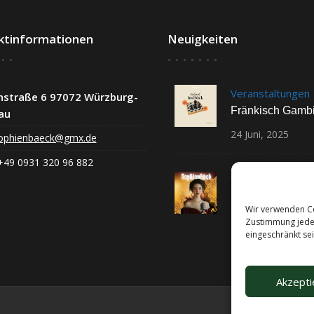
ktinformationen
Neuigkeiten
Veranstaltungen
nstraße 6 97072 Würzburg-
Fränkisch Gambi
au
24
Juni,
2025
ophienbaeck@gmx.de
+49 0931 320 96 882
Veranstaltungen
Montags-Karaok
Wir verwenden Co
25
Juni,
2025
Zustimmung jede
eingeschränkt sei
Akzepti