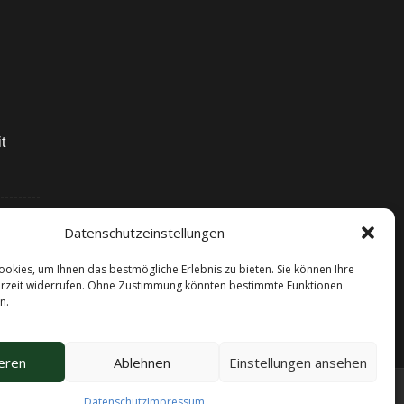
t
Datenschutzeinstellungen
e
okies, um Ihnen das bestmögliche Erlebnis zu bieten. Sie können Ihre
rzeit widerrufen. Ohne Zustimmung könnten bestimmte Funktionen
n.
eren
Ablehnen
Einstellungen ansehen
Datenschutz
Impressum