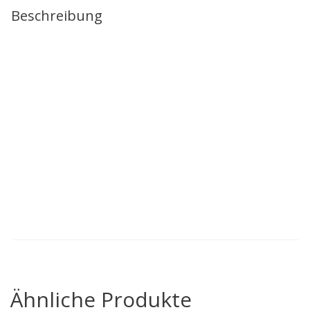
Beschreibung
Gänse stammen aus regionaler Aufzucht
Sophie bezieht ausschließlich Freilandgäns von unterfränkischen
Höfen und keine ausländische Ware aus Tiefkühlung.
Das Gänseessen beinhaltet:
ganze Gans für 4 Personen
hausgemachtes Apfelrotkraut
Kartoffelklöße
Der Preis für vier Personen € 150,-
Der Gutschein ist nur im November und Dezember einlösbar
Ähnliche Produkte