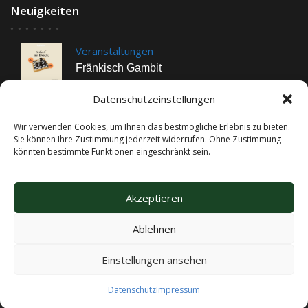
Neuigkeiten
Veranstaltungen
Fränkisch Gambit
24
Juni,
2025
Datenschutzeinstellungen
Wir verwenden Cookies, um Ihnen das bestmögliche Erlebnis zu bieten.
Veranstaltungen
Sie können Ihre Zustimmung jederzeit widerrufen. Ohne Zustimmung
könnten bestimmte Funktionen eingeschränkt sein.
Montags-Karaoke
25
Juni,
2025
Akzeptieren
Ablehnen
Einstellungen ansehen
© Alle Rechte Vorbehalten
Kontakt
Impressum
Datenschutz
Instagram
Datenschutz
Impressum